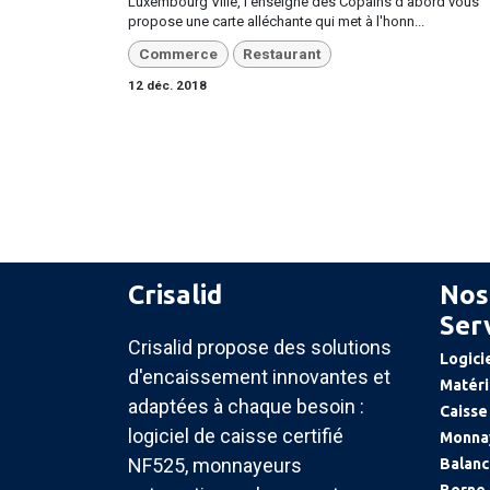
Luxembourg Ville, l'enseigne des Copains d'abord vous
propose une carte alléchante qui met à l'honn...
Commerce
Restaurant
12 déc. 2018
Crisalid
Nos
Ser
Crisalid propose des solutions
Logici
d'encaissement innovantes et
Matéri
adaptées à chaque besoin :
Caisse
logiciel de caisse certifié
Monna
NF525, monnayeurs
Balanc