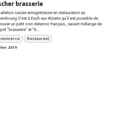
scher brasserie
tallation caisse enregistreuse en restauration au
embourg C'est à Esch-sur-Alzette qu'il est possible de
rouver un petit coin deterroir français , savant mélange de
sprit "brasserie" et "b...
ommerce
Restaurant
févr. 2019