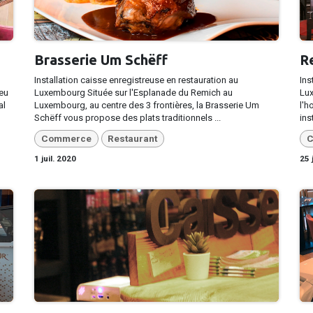
Brasserie Um Schëff
R
Installation caisse enregistreuse en restauration au
Ins
ieu
Luxembourg Située sur l'Esplanade du Remich au
Lux
al
Luxembourg, au centre des 3 frontières, la Brasserie Um
l'h
Schëff vous propose des plats traditionnels ...
ins
Commerce
Restaurant
C
1 juil. 2020
25 