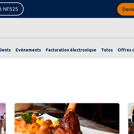
té NF525
Devis
ème complet
Notre actualité
A propos de nous
lients
Evénements
Facturation électronique
Tutos
Offres 