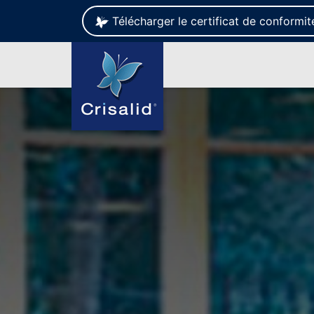
Télécharger le certificat de conformi
Se rendre au contenu
Votre métier
Syst