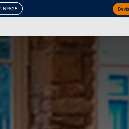
té NF525
Devis
ème complet
Notre actualité
A propos de nous