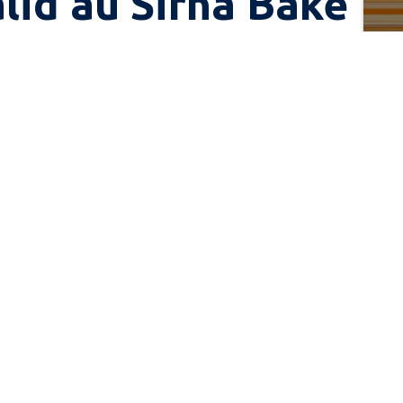
alid au Sirha Bake
& Snack
 devient Sirha Bake & Snack et vous donne rendez-
vous du 18 au 21 janvier 2026
 produits &
A propos
vices
Notre histoire
Nos avis clients
el de caisse certifié NF525
Recrutement
el
Mentions légales
 enregistreuse tactile
yeur automatique
e professionnelle
 de commande
Conditions générales de vente
es digitaux