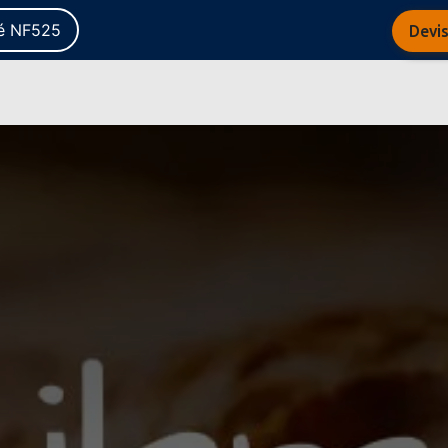
té NF525
Devis
ème complet
Notre actualité
A propos de nous