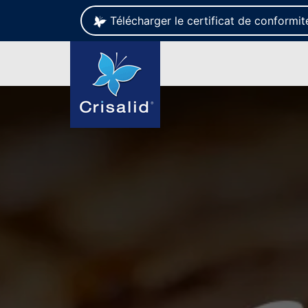
Télécharger le certificat de conformi
Se rendre au contenu
Votre métier
Syst