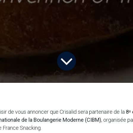
isir de vous annoncer que Crisalid sera partenaire de la
8ᵉ 
nationale de la Boulangerie Moderne (CIBM)
, organisée p
e France Snacking.