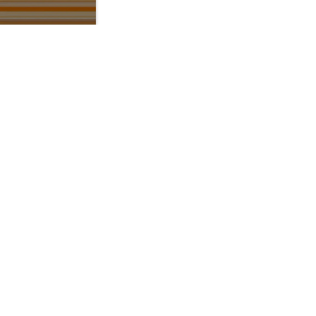
Contactez-nous
Pour une demande commerciale, un
devis
Pour une demande d'assistance
:
Siège opérationnel (Metz)
+33 3 87 65 98 80
:
Agence Lorraine (Metz)