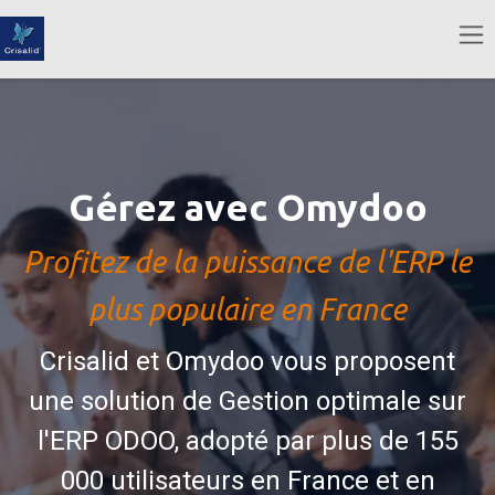
Se rendre au contenu
Gérez avec Omydoo
Profitez de la puissance de l'ERP le
plus populaire en France
Crisalid et Omydoo vous proposent
une solution de Gestion optimale sur
l'ERP ODOO, adopté par plus de 155
000 utilisateurs en France et en